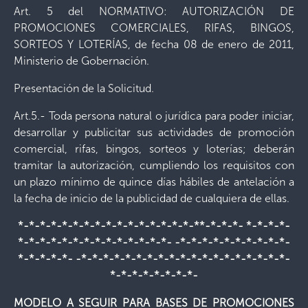
Art. 5 del NORMATIVO: AUTORIZACIÓN DE
PROMOCIONES COMERCIALES, RIFAS, BINGOS,
SORTEOS Y LOTERÍAS, de fecha 08 de enero de 2011,
Ministerio de Gobernación.
Presentación de la Solicitud.
Art.5.- Toda persona natural o jurídica para poder iniciar,
desarrollar y publicitar sus actividades de promoción
comercial, rifas, bingos, sorteos y loterías; deberán
tramitar la autorización, cumpliendo los requisitos con
un plazo mínimo de quince días hábiles de antelación a
la fecha de inicio de la publicidad de cualquiera de ellas.
*-*-*-*-*-*-*-*-*-*-*-*-*-*-*-*-**-*-*-*- *-*-*-*-
*-*-*-*-*-*-*-*-*-*-*-*-*-*- -*-*-*-*-*-*-*-*-*-*-
*-*-*-*-*- -*-*-*-*-*-*-*-*-*-*-*-*-*-*-*-*-*-*-*-
*-*-*-*-*-*-*-*-
MODELO A SEGUIR PARA BASES DE PROMOCIONES