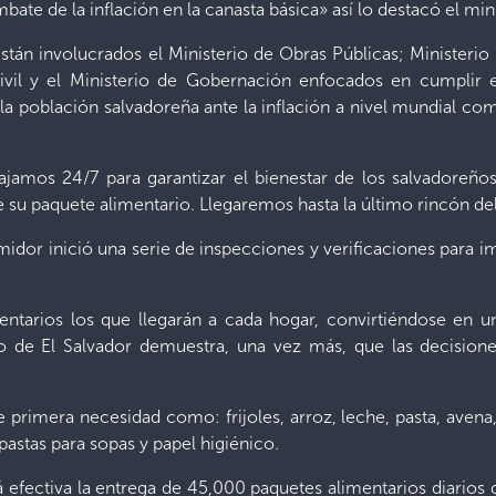
mbate de la inflación en la canasta básica» así lo destacó el mi
 están involucrados el Ministerio de Obras Públicas; Ministeri
Civil y el Ministerio de Gobernación enfocados en cumplir 
e la población salvadoreña ante la inflación a nivel mundial 
ajamos 24/7 para garantizar el bienestar de los salvadoreño
e su paquete alimentario. Llegaremos hasta la último rincón del
midor inició una serie de inspecciones y verificaciones para i
entarios los que llegarán a cada hogar, convirtiéndose en 
no de El Salvador demuestra, una vez más, que las decision
primera necesidad como: frijoles, arroz, leche, pasta, avena, 
pastas para sopas y papel higiénico.
rá efectiva la entrega de 45,000 paquetes alimentarios diario