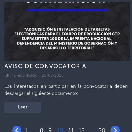
AVISO DE CONVOCATORIA
Última modificación: 20/03/2025
Los interesados en participar en la convocatoria deben
descargar el siguiente documento:
Leer
1
8
9
10
11
12
20
…
…